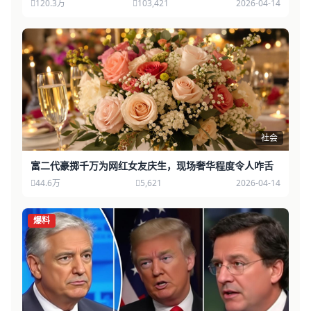
120.3万
103,421
2026-04-14
社会
富二代豪掷千万为网红女友庆生，现场奢华程度令人咋舌
44.6万
5,621
2026-04-14
爆料