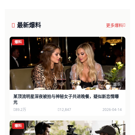
最新爆料
更多爆料
爆料
娱乐
某顶流明星深夜被拍与神秘女子共进晚餐，疑似新恋情曝
光
89.2万
12,847
2026-04-14
爆料