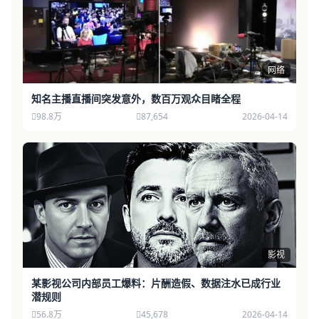
网络
知名主播直播间突发意外，数百万观众目睹全程
98.8万
87,654
2026-04-14
影视
某影视公司内部员工爆料：片酬造假、数据注水已成行业
潜规则
56.8万
45,678
2026-04-14