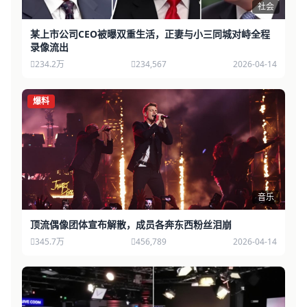
社会
某上市公司CEO被曝双重生活，正妻与小三同城对峙全程
录像流出
234.2万
234,567
2026-04-14
爆料
音乐
顶流偶像团体宣布解散，成员各奔东西粉丝泪崩
345.7万
456,789
2026-04-14