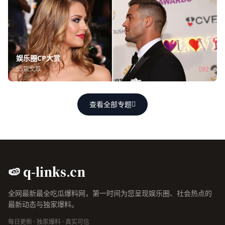
娱乐圈CP大赏
55篇文章
92
查看全部专题
🍉 q-links.cn
全网最新最全吃瓜爆料网，第一时间为您呈现娱乐圈、社会热点的
最新动态与独家爆料。
每日更新 · 独家爆料 · 真实可信