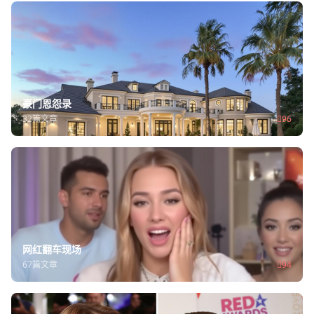
豪门恩怨录
32篇文章
96
网红翻车现场
67篇文章
94