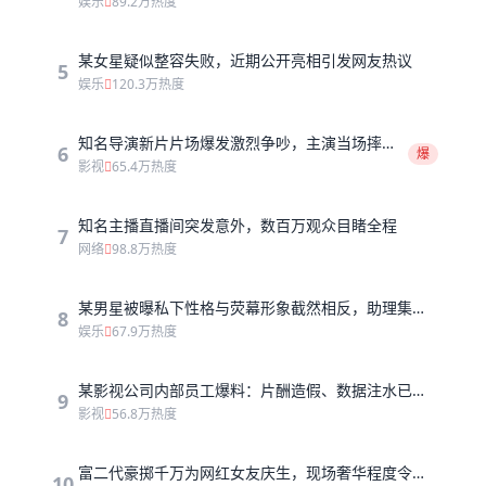
娱乐
89.2万热度
某女星疑似整容失败，近期公开亮相引发网友热议
5
娱乐
120.3万热度
知名导演新片片场爆发激烈争吵，主演当场摔剧
6
爆
本拂袖而去
影视
65.4万热度
知名主播直播间突发意外，数百万观众目睹全程
7
网络
98.8万热度
某男星被曝私下性格与荧幕形象截然相反，助理集体
8
辞职
娱乐
67.9万热度
某影视公司内部员工爆料：片酬造假、数据注水已成
9
行业潜规则
影视
56.8万热度
富二代豪掷千万为网红女友庆生，现场奢华程度令人
10