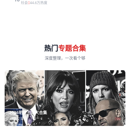
咋舌
社会
44.6万热度
热门
专题合集
深度整理，一次看个够
2026明星丑闻大合集
48篇文章
99