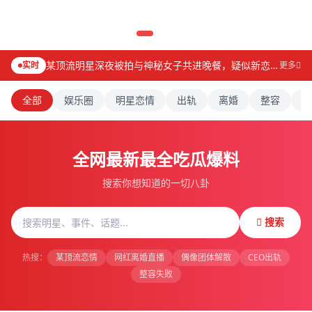
某顶流明星深夜被拍与神秘女子共进晚餐，疑似新恋情曝光
实时
更多
全部
娱乐圈
明星恋情
出轨
离婚
整容
人
全网最新最全吃瓜爆料
搜索你想知道的一切八卦
搜索
热搜：
某顶流恋情
网红离婚直播
偶像团体解散
CEO出轨
整容失败