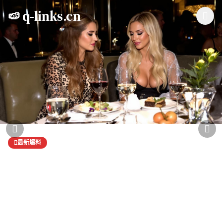
跳过导航
q-links.cn
🍉 q-links.cn
最新爆料
某顶流明星深夜被拍与神秘女子共进晚
餐，疑似新恋情曝光
知情人士透露，该明星近期频繁与这位神秘女子见面，两人关系十
分亲密，粉丝们炸锅了！
瓜田小李
2026-04-14 23:45
89.2万
12,847