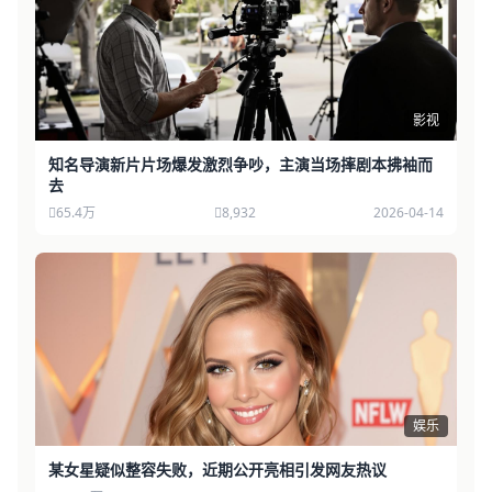
影视
知名导演新片片场爆发激烈争吵，主演当场摔剧本拂袖而
去
65.4万
8,932
2026-04-14
娱乐
某女星疑似整容失败，近期公开亮相引发网友热议