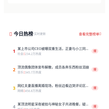
今日热榜
查看完整榜单
实时更新
某上市公司CEO被曝双重生活，正妻与小三同城
1
爆
对峙全程录像流出
社会
234.2万热度
顶流偶像团体宣布解散，成员各奔东西粉丝泪崩
2
爆
音乐
345.7万热度
网红夫妻直播离婚现场，粉丝边看边哭评论区刷
3
爆
屏
网络
456.8万热度
某顶流明星深夜被拍与神秘女子共进晚餐，疑似
4
爆
新恋情曝光