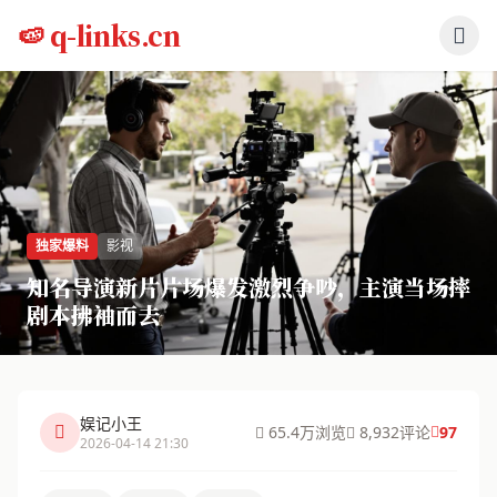
跳过导航
🍉 q-links.cn
独家爆料
影视
知名导演新片片场爆发激烈争吵，主演当场摔
剧本拂袖而去
娱记小王
65.4万浏览
8,932评论
97
2026-04-14 21:30