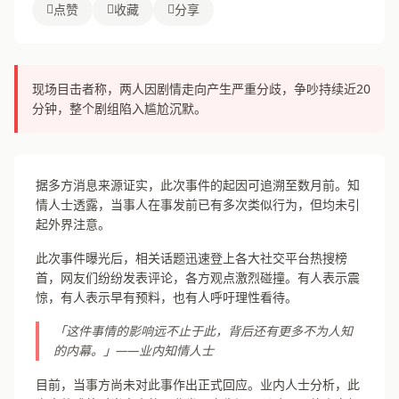
点赞
收藏
分享
现场目击者称，两人因剧情走向产生严重分歧，争吵持续近20
分钟，整个剧组陷入尴尬沉默。
据多方消息来源证实，此次事件的起因可追溯至数月前。知
情人士透露，当事人在事发前已有多次类似行为，但均未引
起外界注意。
此次事件曝光后，相关话题迅速登上各大社交平台热搜榜
首，网友们纷纷发表评论，各方观点激烈碰撞。有人表示震
惊，有人表示早有预料，也有人呼吁理性看待。
「这件事情的影响远不止于此，背后还有更多不为人知
的内幕。」——业内知情人士
目前，当事方尚未对此事作出正式回应。业内人士分析，此