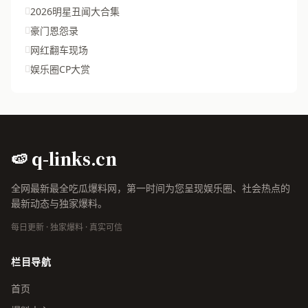
2026明星丑闻大合集
豪门恩怨录
网红翻车现场
娱乐圈CP大赏
🍉 q-links.cn
全网最新最全吃瓜爆料网，第一时间为您呈现娱乐圈、社会热点的
最新动态与独家爆料。
每日更新 · 独家爆料 · 真实可信
栏目导航
首页