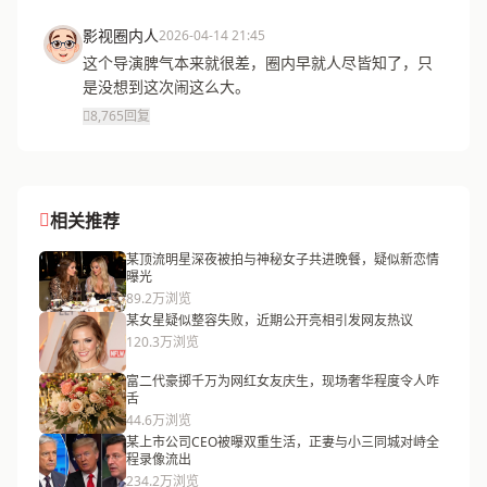
影视圈内人
2026-04-14 21:45
这个导演脾气本来就很差，圈内早就人尽皆知了，只
是没想到这次闹这么大。
8,765
回复
相关推荐
某顶流明星深夜被拍与神秘女子共进晚餐，疑似新恋情
曝光
89.2万浏览
某女星疑似整容失败，近期公开亮相引发网友热议
120.3万浏览
富二代豪掷千万为网红女友庆生，现场奢华程度令人咋
舌
44.6万浏览
某上市公司CEO被曝双重生活，正妻与小三同城对峙全
程录像流出
234.2万浏览