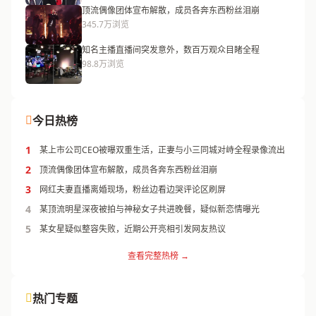
顶流偶像团体宣布解散，成员各奔东西粉丝泪崩
345.7万浏览
知名主播直播间突发意外，数百万观众目睹全程
98.8万浏览
今日热榜
1
某上市公司CEO被曝双重生活，正妻与小三同城对峙全程录像流出
2
顶流偶像团体宣布解散，成员各奔东西粉丝泪崩
3
网红夫妻直播离婚现场，粉丝边看边哭评论区刷屏
4
某顶流明星深夜被拍与神秘女子共进晚餐，疑似新恋情曝光
5
某女星疑似整容失败，近期公开亮相引发网友热议
查看完整热榜 →
热门专题